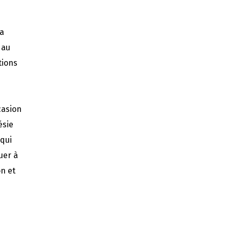
ma
 au
tions
casion
ésie
 qui
uer à
on et