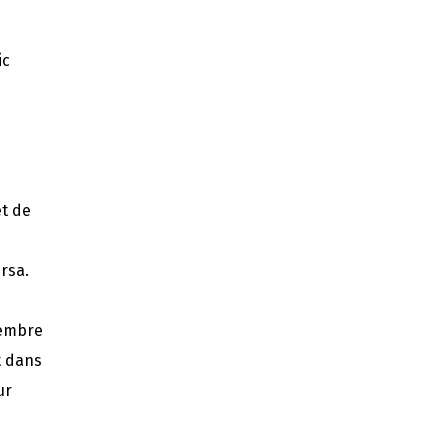
ic
et de
ersa.
cembre
t dans
ur