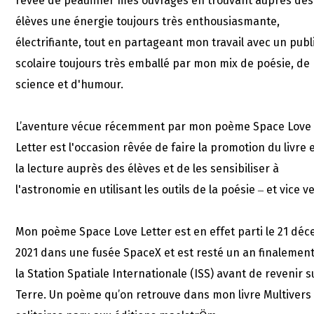
rêvée de peaufiner mes ouvrages en trouvant auprès des
élèves une énergie toujours très enthousiasmante,
électrifiante, tout en partageant mon travail avec un publ
scolaire toujours très emballé par mon mix de poésie, de
science et d'humour.
L’aventure vécue récemment par mon poème Space Love
Letter est l'occasion rêvée de faire la promotion du livre 
la lecture auprès des élèves et de les sensibiliser à
l'astronomie en utilisant les outils de la poésie ‒ et vice v
Mon poème Space Love Letter est en effet parti le 21 dé
2021 dans une fusée SpaceX et est resté un an finalemen
la Station Spatiale Internationale (ISS) avant de revenir s
Terre. Un poème qu’on retrouve dans mon livre Multivers