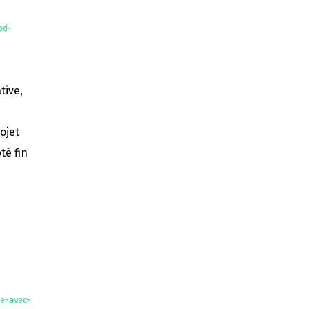
bd-
tive,
s
rojet
té fin
re-avec-