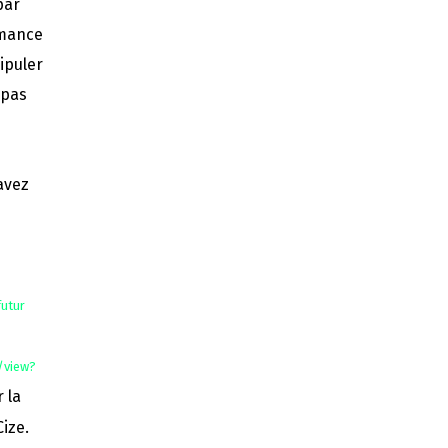
par
rmance
ipuler
 pas
avez
futur
/view?
 la
Cize.