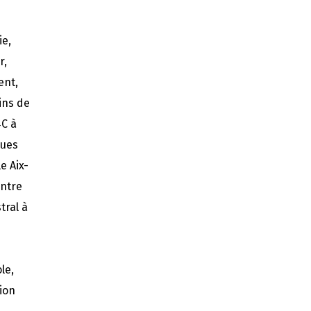
ie,
r,
ent,
lins de
4C à
ques
e Aix-
entre
tral à
le,
ion