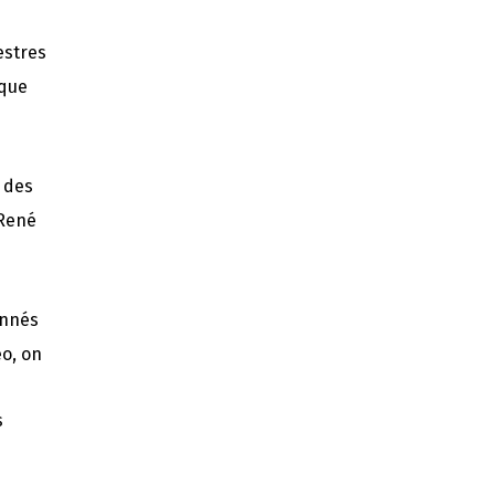
estres
èque
t des
 René
onnés
éo, on
s