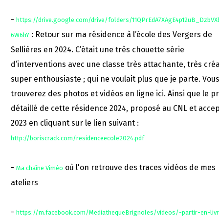
-
https://drive.google.com/drive/folders/11QPrEdA7XAgE4p12uB_DzbVX
: Retour sur ma résidence à l’école des Vergers de
6W6hY
Sellières en 2024. C’était une très chouette série
d’interventions avec une classe très attachante, très créa
super enthousiaste ; qui ne voulait plus que je parte. Vou
trouverez des photos et vidéos en ligne ici. Ainsi que le p
détaillé de cette résidence 2024, proposé au CNL et accep
2023 en cliquant sur le lien suivant :
http://boriscrack.com/residenceecole2024.pdf
-
où l'on retrouve des traces vidéos de mes
Ma chaîne Viméo
ateliers
-
https://m.facebook.com/MediathequeBrignoles/videos/-partir-en-liv