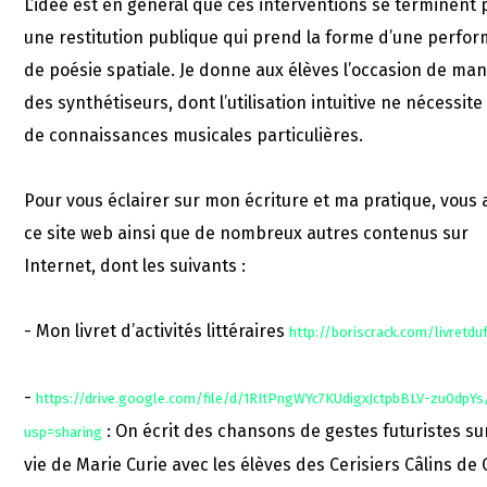
L’idée est en général que ces interventions se terminent 
une restitution publique qui prend la forme d’une perfo
de poésie spatiale. Je donne aux élèves l’occasion de man
des synthétiseurs, dont l’utilisation intuitive ne nécessite
de connaissances musicales particulières.
Pour vous éclairer sur mon écriture et ma pratique, vous 
ce site web ainsi que de nombreux autres contenus sur
Internet, dont les suivants :
- Mon livret d’activités littéraires
http://boriscrack.com/livretdu
-
https://drive.google.com/file/d/1RItPngWYc7KUdigxJctpbBLV-zu0dpYs
: On écrit des chansons de gestes futuristes sur
usp=sharing
vie de Marie Curie avec les élèves des Cerisiers Câlins de 