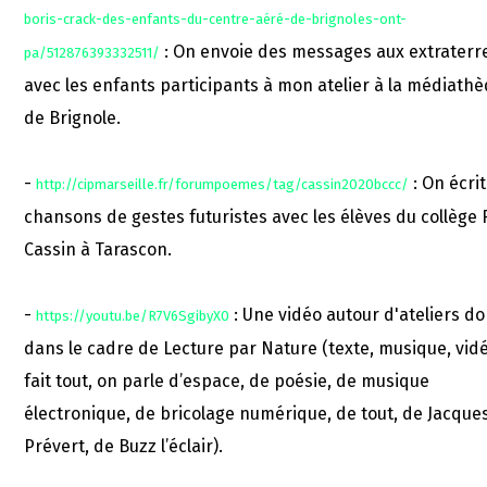
boris-crack-des-enfants-du-centre-aéré-de-brignoles-ont-
: On envoie des messages aux extraterr
pa/512876393332511/
avec les enfants participants à mon atelier à la médiath
de Brignole.
-
: On écri
http://cipmarseille.fr/forumpoemes/tag/cassin2020bccc/
chansons de gestes futuristes avec les élèves du collège
Cassin à Tarascon.
-
: Une vidéo autour d'ateliers d
https://youtu.be/R7V6SgibyX0
dans le cadre de Lecture par Nature (texte, musique, vid
fait tout, on parle d’espace, de poésie, de musique
électronique, de bricolage numérique, de tout, de Jacque
Prévert, de Buzz l’éclair).